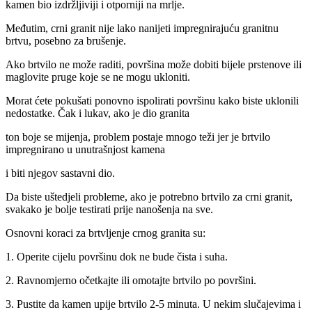
kamen bio izdržljiviji i otporniji na mrlje.
Međutim, crni granit nije lako nanijeti impregnirajuću granitnu
brtvu, posebno za brušenje.
Ako brtvilo ne može raditi, površina može dobiti bijele prstenove ili
maglovite pruge koje se ne mogu ukloniti.
Morat ćete pokušati ponovno ispolirati površinu kako biste uklonili
nedostatke. Čak i lukav, ako je dio granita
ton boje se mijenja, problem postaje mnogo teži jer je brtvilo
impregnirano u unutrašnjost kamena
i biti njegov sastavni dio.
Da biste uštedjeli probleme, ako je potrebno brtvilo za crni granit,
svakako je bolje testirati prije nanošenja na sve.
Osnovni koraci za brtvljenje crnog granita su:
1. Operite cijelu površinu dok ne bude čista i suha.
2. Ravnomjerno očetkajte ili omotajte brtvilo po površini.
3. Pustite da kamen upije brtvilo 2-5 minuta. U nekim slučajevima i