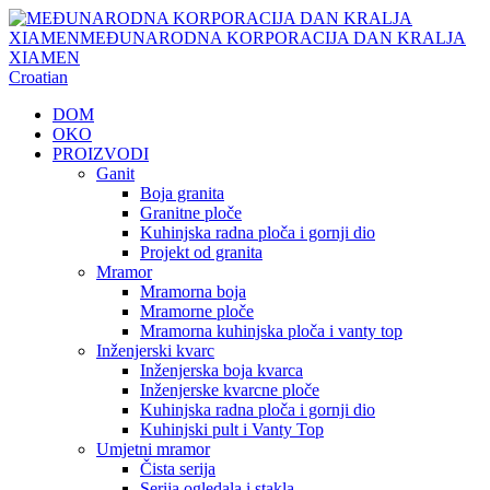
Croatian
DOM
OKO
PROIZVODI
Ganit
Boja granita
Granitne ploče
Kuhinjska radna ploča i gornji dio
Projekt od granita
Mramor
Mramorna boja
Mramorne ploče
Mramorna kuhinjska ploča i vanty top
Inženjerski kvarc
Inženjerska boja kvarca
Inženjerske kvarcne ploče
Kuhinjska radna ploča i gornji dio
Kuhinjski pult i Vanty Top
Umjetni mramor
Čista serija
Serija ogledala i stakla