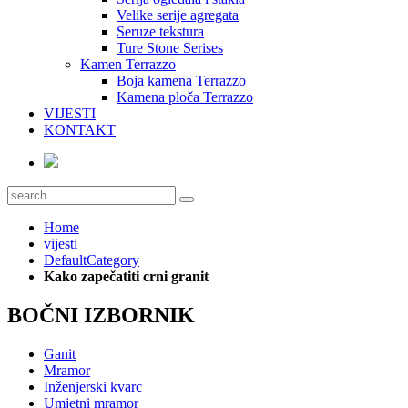
Velike serije agregata
Seruze tekstura
Ture Stone Serises
Kamen Terrazzo
Boja kamena Terrazzo
Kamena ploča Terrazzo
VIJESTI
KONTAKT
Home
vijesti
DefaultCategory
Kako zapečatiti crni granit
BOČNI IZBORNIK
Ganit
Mramor
Inženjerski kvarc
Umjetni mramor