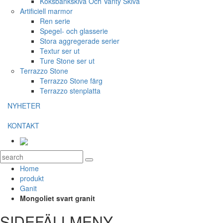
Köksbänkskiva Och Vanty Skiva
Artificiell marmor
Ren serie
Spegel- och glasserie
Stora aggregerade serier
Textur ser ut
Ture Stone ser ut
Terrazzo Stone
Terrazzo Stone färg
Terrazzo stenplatta
NYHETER
KONTAKT
Home
produkt
Ganit
Mongoliet svart granit
SIDEFÄLLMENY