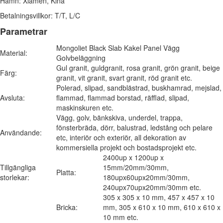
Hamn: Xiamen, Kina
Betalningsvillkor: T/T, L/C
Parametrar
Mongoliet Black Slab Kakel Panel Vägg
Material:
Golvbeläggning
Gul granit, guldgranit, rosa granit, grön granit, beige
Färg:
granit, vit granit, svart granit, röd granit etc.
Polerad, slipad, sandblästrad, buskhamrad, mejslad,
Avsluta:
flammad, flammad borstad, räfflad, slipad,
maskinskuren etc.
Vägg, golv, bänkskiva, underdel, trappa,
fönsterbräda, dörr, balustrad, ledstång och pelare
Användande:
etc, interiör och exteriör, all dekoration av
kommersiella projekt och bostadsprojekt etc.
2400up x 1200up x
Tillgängliga
15mm/20mm/30mm,
Platta:
storlekar:
180upx60upx20mm/30mm,
240upx70upx20mm/30mm etc.
305 x 305 x 10 mm, 457 x 457 x 10
Bricka:
mm, 305 x 610 x 10 mm, 610 x 610 x
10 mm etc.