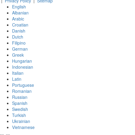
|
Privacy Policy
|
Sitemap
English
Albanian
Arabic
Croatian
Danish
Dutch
Filipino
German
Greek
Hungarian
Indonesian
Italian
Latin
Portuguese
Romanian
Russian
Spanish
Swedish
Turkish
Ukrainian
Vietnamese