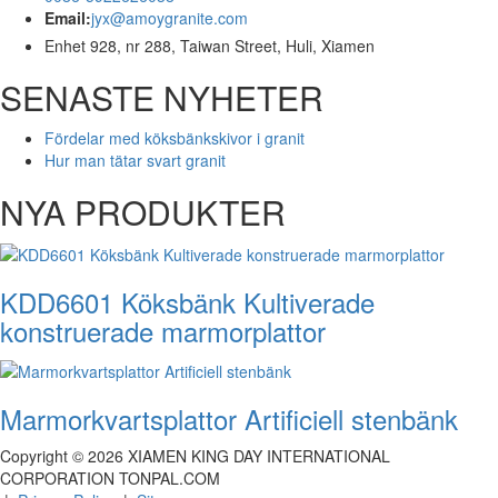
Email:
jyx@amoygranite.com
Enhet 928, nr 288, Taiwan Street, Huli, Xiamen
SENASTE NYHETER
Fördelar med köksbänkskivor i granit
Hur man tätar svart granit
NYA PRODUKTER
KDD6601 Köksbänk Kultiverade
konstruerade marmorplattor
Marmorkvartsplattor Artificiell stenbänk
Copyright ©
2026
XIAMEN KING DAY INTERNATIONAL
CORPORATION TONPAL.COM