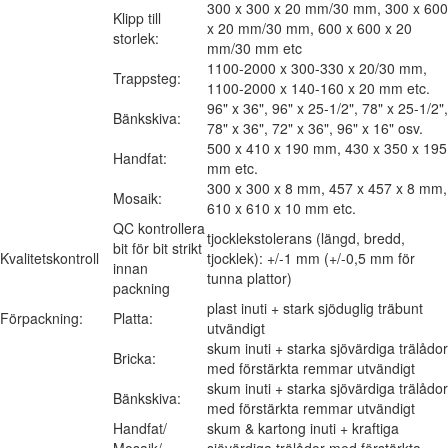
300 x 300 x 20 mm/30 mm, 300 x 600
Klipp till
x 20 mm/30 mm, 600 x 600 x 20
storlek:
mm/30 mm etc
1100-2000 x 300-330 x 20/30 mm,
Trappsteg:
1100-2000 x 140-160 x 20 mm etc.
96" x 36", 96" x 25-1/2", 78" x 25-1/2",
Bänkskiva:
78" x 36", 72" x 36", 96" x 16" osv.
500 x 410 x 190 mm, 430 x 350 x 195
Handfat:
mm etc.
300 x 300 x 8 mm, 457 x 457 x 8 mm,
Mosaik:
610 x 610 x 10 mm etc.
QC kontrollera
tjocklekstolerans (längd, bredd,
bit för bit strikt
Kvalitetskontroll
tjocklek): +/-1 mm (+/-0,5 mm för
innan
tunna plattor)
packning
plast inuti + stark sjöduglig träbunt
Förpackning:
Platta:
utvändigt
skum inuti + starka sjövärdiga trälådor
Bricka:
med förstärkta remmar utvändigt
skum inuti + starka sjövärdiga trälådor
Bänkskiva:
med förstärkta remmar utvändigt
Handfat/
skum & kartong inuti + kraftiga
Mosaik/
sjövärdiga trälådor med förstärkta