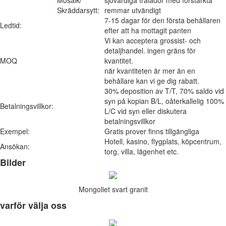
Skräddarsytt:
remmar utvändigt
7-15 dagar för den första behållaren
Ledtid:
efter att ha mottagit panten
Vi kan acceptera grossist- och
detaljhandel. ingen gräns för
MOQ
kvantitet.
när kvantiteten är mer än en
behållare kan vi ge dig rabatt.
30% deposition av T/T, 70% saldo vid
syn på kopian B/L, oåterkallelig 100%
Betalningsvillkor:
L/C vid syn eller diskutera
betalningsvillkor
Exempel:
Gratis prover finns tillgängliga
Hotell, kasino, flygplats, köpcentrum,
Ansökan:
torg, villa, lägenhet etc.
Bilder
Mongoliet svart granit
varför välja oss