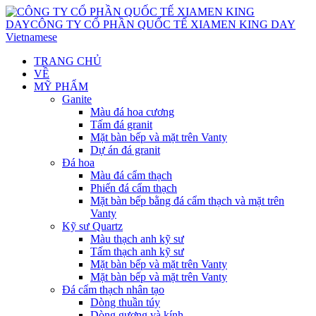
Vietnamese
TRANG CHỦ
VỀ
MỸ PHẨM
Ganite
Màu đá hoa cương
Tấm đá granit
Mặt bàn bếp và mặt trên Vanty
Dự án đá granit
Đá hoa
Màu đá cẩm thạch
Phiến đá cẩm thạch
Mặt bàn bếp bằng đá cẩm thạch và mặt trên
Vanty
Kỹ sư Quartz
Màu thạch anh kỹ sư
Tấm thạch anh kỹ sư
Mặt bàn bếp và mặt trên Vanty
Mặt bàn bếp và mặt trên Vanty
Đá cẩm thạch nhân tạo
Dòng thuần túy
Dòng gương và kính