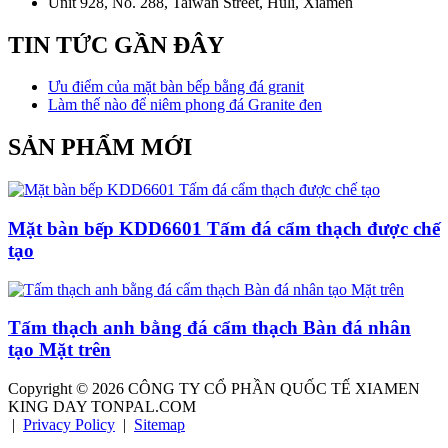
Unit 928, No. 288, Taiwan Street, Huli, Xiamen
TIN TỨC GẦN ĐÂY
Ưu điểm của mặt bàn bếp bằng đá granit
Làm thế nào để niêm phong đá Granite đen
SẢN PHẨM MỚI
Mặt bàn bếp KDD6601 Tấm đá cẩm thạch được chế
tạo
Tấm thạch anh bằng đá cẩm thạch Bàn đá nhân
tạo Mặt trên
Copyright ©
2026
CÔNG TY CỔ PHẦN QUỐC TẾ XIAMEN
KING DAY TONPAL.COM
|
Privacy Policy
|
Sitemap