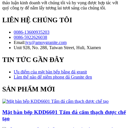
thảo luận kinh doanh với chúng tôi và hy vọng được hợp tác với
quý công ty để nắm lấy tương lai tươi sáng của chúng tôi.
LIÊN HỆ CHÚNG TÔI
0086-13600935203
0086-5922626038
Email:
jyx@amoygranite.com
Unit 928, No. 288, Taiwan Street, Huli, Xiamen
TIN TỨC GẦN ĐÂY
Ưu điểm của mặt bàn bếp bằng đá granit
Làm thế nào để niêm phong đá Granite đen
SẢN PHẨM MỚI
Mặt bàn bếp KDD6601 Tấm đá cẩm thạch được chế
tạo