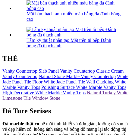
Mặt bàn thạch anh nhiều màu bằng đá đánh bóng
cao
Tấm kỹ thuật nhân tạo Mặt trên tủ bếp Đánh
bóng đá thạch anh
THẺ
Vanity Countertop
Slab Panel Vanity Countertop
Classic Cream
Vanity Countertop
Natural Stone Marble Vanity Countertop
White
Jade Panel Tile
Floor White Jade Panel Tile
Wall Cladding White
Marble Vanity Tops
Polishing Surface White Marble Vanity Tops
High Decorative White Marble Vanity Tops
Natural Turkey White
Limestone Tile Window Stone
Đá Ture Serises
Đá marble thật có
bề mặt tinh khiết và đơn giản, không có sạn là
vẻ đẹp hiếm có, luồng ánh sáng và bóng đổ mang lại tác động thị
giác tuyệt đẹp như lớp crema mỏng nổi trên mặt, một hoa văn cổ