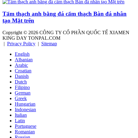
Tấm thạch anh bằng đá cẩm thạch Bàn đá nhân
tạo Mặt trên
Copyright ©
2026
CÔNG TY CỔ PHẦN QUỐC TẾ XIAMEN
KING DAY TONPAL.COM
|
Privacy Policy
|
Sitemap
English
Albanian
Arabic
Croatian
Danish
Dutch
Filipino
German
Greek
Hungarian
Indonesian
Italian
Latin
Portuguese
Romanian
Russian