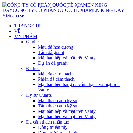
Vietnamese
TRANG CHỦ
VỀ
MỸ PHẨM
Ganite
Màu đá hoa cương
Tấm đá granit
Mặt bàn bếp và mặt trên Vanty
Dự án đá granit
Đá hoa
Màu đá cẩm thạch
Phiến đá cẩm thạch
Mặt bàn bếp bằng đá cẩm thạch và mặt trên
Vanty
Kỹ sư Quartz
Màu thạch anh kỹ sư
Tấm thạch anh kỹ sư
Mặt bàn bếp và mặt trên Vanty
Mặt bàn bếp và mặt trên Vanty
Đá cẩm thạch nhân tạo
Dòng thuần túy
Dòng gương và kính