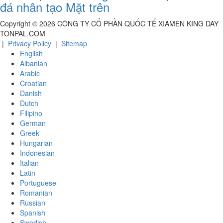
đá nhân tạo Mặt trên
Copyright ©
2026
CÔNG TY CỔ PHẦN QUỐC TẾ XIAMEN KING DAY
TONPAL.COM
|
Privacy Policy
|
Sitemap
English
Albanian
Arabic
Croatian
Danish
Dutch
Filipino
German
Greek
Hungarian
Indonesian
Italian
Latin
Portuguese
Romanian
Russian
Spanish
Swedish