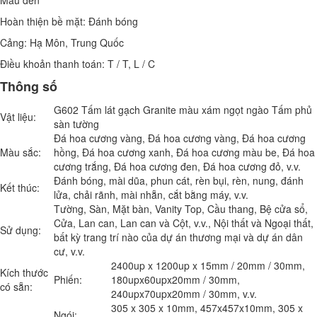
Hoàn thiện bề mặt: Đánh bóng
Cảng: Hạ Môn, Trung Quốc
Điều khoản thanh toán: T / T, L / C
Thông số
G602 Tấm lát gạch Granite màu xám ngọt ngào Tấm phủ
Vật liệu:
sàn tường
Đá hoa cương vàng, Đá hoa cương vàng, Đá hoa cương
Màu sắc:
hồng, Đá hoa cương xanh, Đá hoa cương màu be, Đá hoa
cương trắng, Đá hoa cương đen, Đá hoa cương đỏ, v.v.
Đánh bóng, mài dũa, phun cát, rèn bụi, rèn, nung, đánh
Kết thúc:
lửa, chải rãnh, mài nhẵn, cắt bằng máy, v.v.
Tường, Sàn, Mặt bàn, Vanity Top, Cầu thang, Bệ cửa sổ,
Cửa, Lan can, Lan can và Cột, v.v., Nội thất và Ngoại thất,
Sử dụng:
bất kỳ trang trí nào của dự án thương mại và dự án dân
cư, v.v.
2400up x 1200up x 15mm / 20mm / 30mm,
Kích thước
Phiến:
180upx60upx20mm / 30mm,
có sẵn:
240upx70upx20mm / 30mm, v.v.
305 x 305 x 10mm, 457x457x10mm, 305 x
Ngói: