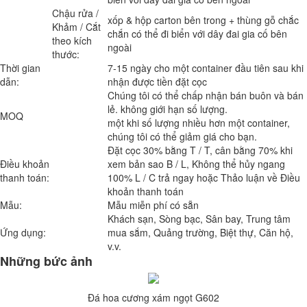
Chậu rửa /
xốp & hộp carton bên trong + thùng gỗ chắc
Khảm / Cắt
chắn có thể đi biển với dây đai gia cố bên
theo kích
ngoài
thước:
Thời gian
7-15 ngày cho một container đầu tiên sau khi
dẫn:
nhận được tiền đặt cọc
Chúng tôi có thể chấp nhận bán buôn và bán
lẻ. không giới hạn số lượng.
MOQ
một khi số lượng nhiều hơn một container,
chúng tôi có thể giảm giá cho bạn.
Đặt cọc 30% bằng T / T, cân bằng 70% khi
Điều khoản
xem bản sao B / L, Không thể hủy ngang
thanh toán:
100% L / C trả ngay hoặc Thảo luận về Điều
khoản thanh toán
Mẫu:
Mẫu miễn phí có sẵn
Khách sạn, Sòng bạc, Sân bay, Trung tâm
Ứng dụng:
mua sắm, Quảng trường, Biệt thự, Căn hộ,
v.v.
Những bức ảnh
Đá hoa cương xám ngọt G602