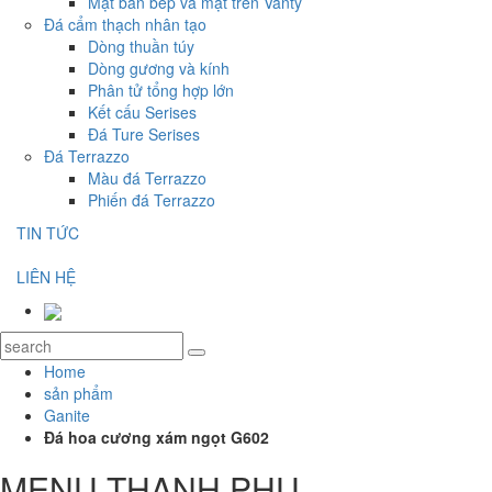
Mặt bàn bếp và mặt trên Vanty
Đá cẩm thạch nhân tạo
Dòng thuần túy
Dòng gương và kính
Phân tử tổng hợp lớn
Kết cấu Serises
Đá Ture Serises
Đá Terrazzo
Màu đá Terrazzo
Phiến đá Terrazzo
TIN TỨC
LIÊN HỆ
Home
sản phẩm
Ganite
Đá hoa cương xám ngọt G602
MENU THANH PHỤ