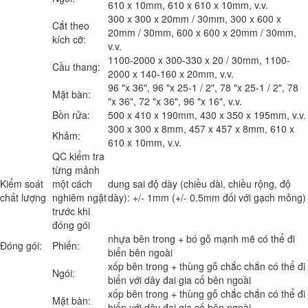
610 x 10mm, 610 x 610 x 10mm, v.v.
300 x 300 x 20mm / 30mm, 300 x 600 x
Cắt theo
20mm / 30mm, 600 x 600 x 20mm / 30mm,
kích cỡ:
v.v.
1100-2000 x 300-330 x 20 / 30mm, 1100-
Cầu thang:
2000 x 140-160 x 20mm, v.v.
96 "x 36", 96 "x 25-1 / 2", 78 "x 25-1 / 2", 78
Mặt bàn:
"x 36", 72 "x 36", 96 "x 16", v.v.
Bồn rửa:
500 x 410 x 190mm, 430 x 350 x 195mm, v.v.
300 x 300 x 8mm, 457 x 457 x 8mm, 610 x
Khảm:
610 x 10mm, v.v.
QC kiểm tra
từng mảnh
Kiểm soát
một cách
dung sai độ dày (chiều dài, chiều rộng, độ
chất lượng
nghiêm ngặt
dày): +/- 1mm (+/- 0.5mm đối với gạch mỏng)
trước khi
đóng gói
nhựa bên trong + bó gỗ mạnh mẽ có thể đi
Đóng gói:
Phiến:
biển bên ngoài
xốp bên trong + thùng gỗ chắc chắn có thể đi
Ngói:
biển với dây đai gia cố bên ngoài
xốp bên trong + thùng gỗ chắc chắn có thể đi
Mặt bàn:
biển với dây đai gia cố bên ngoài